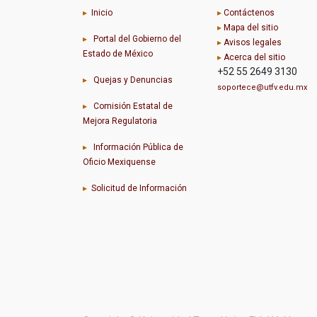
▸
Inicio
▸
Contáctenos
▸
Mapa del sitio
▸
Portal del Gobierno del
▸
Avisos legales
Estado de México
▸
Acerca del sitio
+52 55 2649 3130
▸
Quejas y Denuncias
soportece@utfv.edu.mx
▸
Comisión Estatal de
Mejora Regulatoria
▸
Información Pública de
Oficio Mexiquense
▸
Solicitud de Información