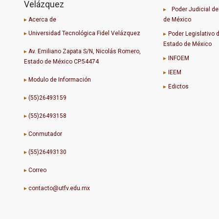
Velázquez
▸
Poder Judicial de
▸
Acerca de
de México
▸
Universidad Tecnológica Fidel Velázquez
▸
Poder Legislativo 
Estado de México
▸
Av. Emiliano Zapata S/N, Nicolás Romero,
▸
INFOEM
Estado de México CP.54474
▸
IEEM
▸
Modulo de Información
▸
Edictos
▸
(55)26493159
▸
(55)26493158
▸
Conmutador
▸
(55)26493130
▸
Correo
▸
contacto@utfv.edu.mx