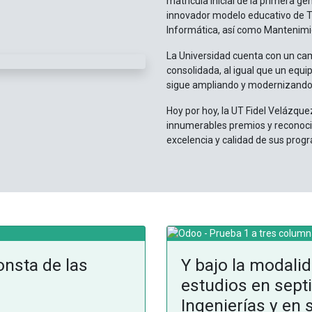
matrícula inicial de la primera g
innovador modelo educativo de Té
Informática, así como Mantenimie
La Universidad cuenta con un ca
consolidada, al igual que un equi
sigue ampliando y modernizando
Hoy por hoy, la UT Fidel Velázqu
innumerables premios y reconocimi
excelencia y calidad de sus prog
onsta de las
Y bajo la modalid
estudios en sept
Ingenierías y en