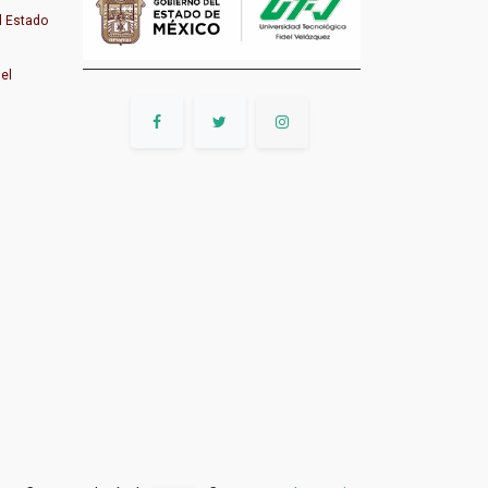
l Estado
del