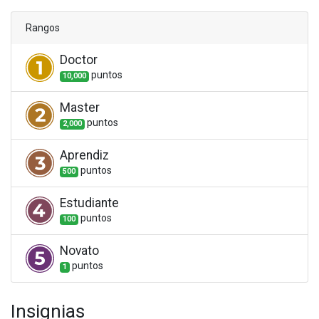
Rangos
Doctor
punto
s
10,000
Master
punto
s
2,000
Aprendiz
punto
s
500
Estudiante
punto
s
100
Novato
punto
s
1
Insignias